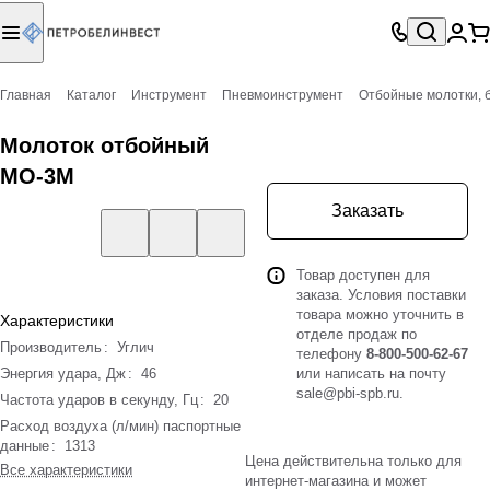
Главная
Каталог
Инструмент
Пневмоинструмент
Отбойные молотки,
Молоток отбойный
МО-3М
Заказать
Товар доступен для
заказа. Условия поставки
товара можно уточнить в
Характеристики
отделе продаж по
Производитель
:
Углич
телефону
8-800-500-62-67
Энергия удара, Дж
:
46
или написать на почту
sale@pbi-spb.ru
.
Частота ударов в секунду, Гц
:
20
Расход воздуха (л/мин) паспортные
данные
:
1313
Цена действительна только для
Все характеристики
интернет-магазина и может