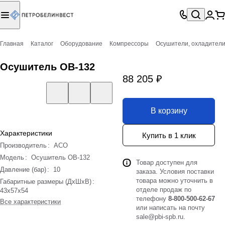
Главная
Каталог
Оборудование
Компрессоры
Осушители, охладител
Осушитель ОВ-132
88 205 ₽
В корзину
Характеристики
Купить в 1 клик
Производитель
:
АСО
Модель
:
Осушитель ОВ-132
Товар доступен для
Давление (бар)
:
10
заказа. Условия поставки
товара можно уточнить в
Габаритные размеры (ДхШхВ)
:
отделе продаж по
43х57х54
телефону
8-800-500-62-67
Все характеристики
или написать на почту
sale@pbi-spb.ru
.