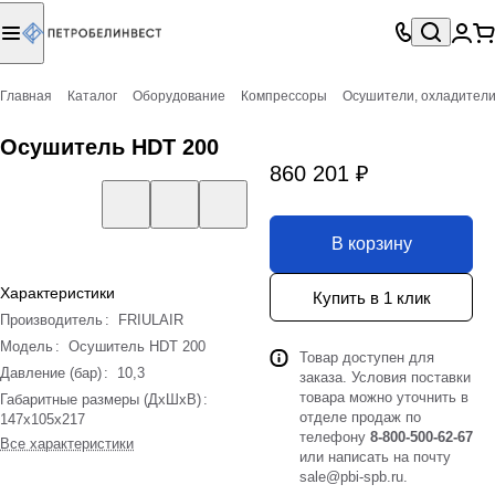
Главная
Каталог
Оборудование
Компрессоры
Осушители, охладител
Осушитель HDT 200
860 201 ₽
В корзину
Характеристики
Купить в 1 клик
Производитель
:
FRIULAIR
Модель
:
Осушитель HDT 200
Товар доступен для
Давление (бар)
:
10,3
заказа. Условия поставки
товара можно уточнить в
Габаритные размеры (ДхШхВ)
:
отделе продаж по
147х105х217
телефону
8-800-500-62-67
Все характеристики
или написать на почту
sale@pbi-spb.ru
.