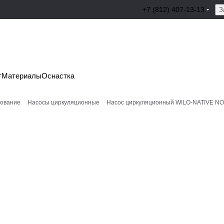
+7 (812) 407-13-13
З
т
Материалы
Оснастка
дование
Насосы циркуляционные
Насос циркуляционный WILO-NATIVE NO