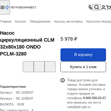
Главная
Каталог
Оборудование
Насосы, мотопомпы
Насосное обору
Насос
5 978 ₽
циркуляционный CLM
32x80x180 ONDO
PCLM-3280
В корзину
Купить в 1 клик
Товар доступен для
заказа. Условия поставки
Характеристики
товара можно уточнить в
Артикул
:
НС-1158247
отделе продаж по
телефону
8-800-500-62-67
Артикул
:
НС-1158247
или написать на почту
ВАЛЮТА
:
RUR
sale@pbi-spb.ru
.
Вес товара (нетто)
:
4