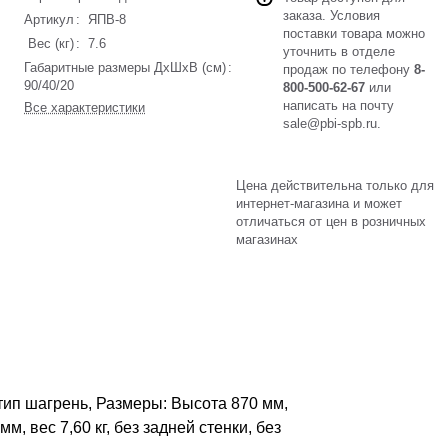
заказа. Условия
Артикул
:
ЯПВ-8
поставки товара можно
Вес (кг)
:
7.6
уточнить в отделе
Габаритные размеры ДхШхВ (см)
:
продаж по телефону
8-
90/40/20
800-500-62-67
или
написать на почту
Все характеристики
sale@pbi-spb.ru
.
Цена действительна только для
интернет-магазина и может
отличаться от цен в розничных
магазинах
тип шагрень, Размеры: Высота 870 мм,
, вес 7,60 кг, без задней стенки, без