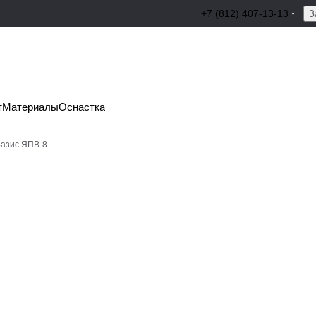
+7 (812) 407-13-13
З
т
Материалы
Оснастка
Базис ЯПВ-8