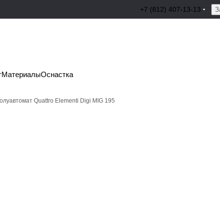
+7 (812) 407-13-13
З
т
Материалы
Оснастка
луавтомат Quattro Elementi Digi MIG 195