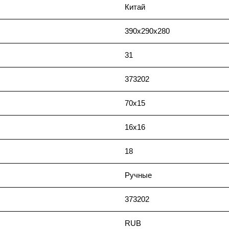
Китай
390x290x280
31
373202
70x15
16x16
18
Ручные
373202
RUB