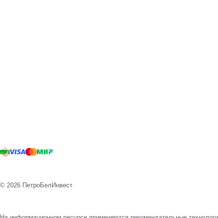
© 2026 ПетроБелИнвест
На информационном ресурсе применяются
рекомендательные технолог