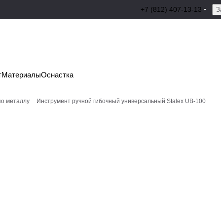
+7 (812) 407-13-13
З
т
Материалы
Оснастка
по металлу
Инструмент ручной гибочный универсальный Stalex UB-100