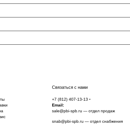
Связаться с нами
аты
+7 (812) 407-13-13
авки
Email:
ра
sale@pbi-spb.ru
— отдел продаж
вис
snab@pbi-spb.ru
— отдел снабжения