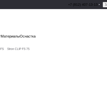
+7 (812) 407-13-13
З
т
Материалы
Оснастка
 FS
Stron CLIP FS 75