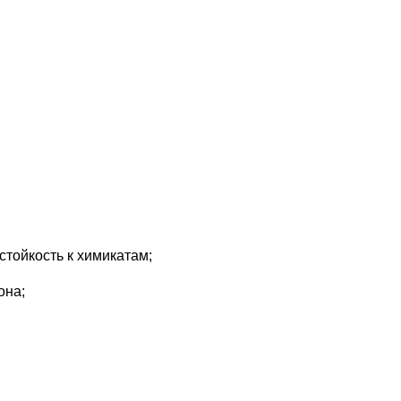
тойкость к химикатам;
она;