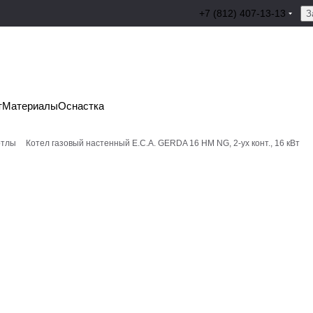
+7 (812) 407-13-13
З
т
Материалы
Оснастка
отлы
Котел газовый настенный E.C.A. GERDA 16 HM NG, 2-ух конт., 16 кВт