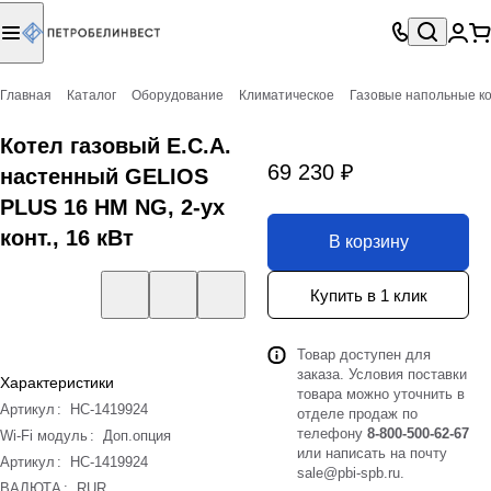
Главная
Каталог
Оборудование
Климатическое
Газовые напольные к
Котел газовый E.C.A.
69 230 ₽
настенный GELIOS
PLUS 16 HM NG, 2-ух
конт., 16 кВт
В корзину
Купить в 1 клик
Товар доступен для
заказа. Условия поставки
Характеристики
товара можно уточнить в
Артикул
:
НС-1419924
отделе продаж по
телефону
8-800-500-62-67
Wi-Fi модуль
:
Доп.опция
или написать на почту
Артикул
:
НС-1419924
sale@pbi-spb.ru
.
ВАЛЮТА
:
RUR