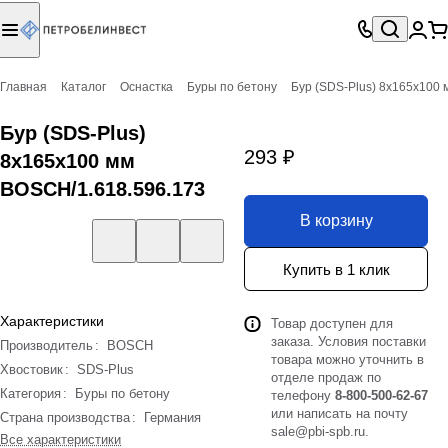
Главная
Каталог
Оснастка
Буры по бетону
Бур (SDS-Plus) 8х165х100
Бур (SDS-Plus)
293 ₽
8х165х100 мм
BOSCH/1.618.596.173
В корзину
Купить в 1 клик
Характеристики
Товар доступен для
заказа. Условия поставки
Производитель
:
BOSCH
товара можно уточнить в
Хвостовик
:
SDS-Plus
отделе продаж по
Категория
:
Буры по бетону
телефону
8-800-500-62-67
или написать на почту
Страна производства
:
Германия
sale@pbi-spb.ru
.
Все характеристики