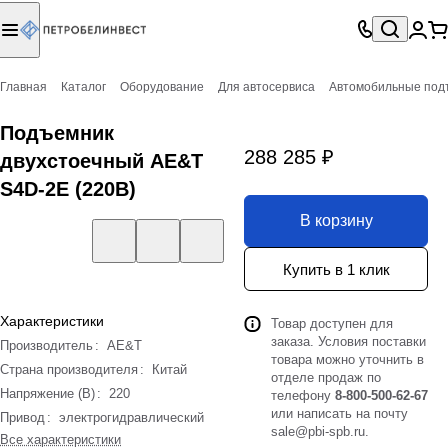
Главная
Каталог
Оборудование
Для автосервиса
Автомобильные под
Подъемник
288 285 ₽
двухстоечный AE&T
S4D-2E (220В)
В корзину
Купить в 1 клик
Характеристики
Товар доступен для
заказа. Условия поставки
Производитель
:
AE&T
товара можно уточнить в
Страна производителя
:
Китай
отделе продаж по
Напряжение (В)
:
220
телефону
8-800-500-62-67
или написать на почту
Привод
:
электрогидравлический
sale@pbi-spb.ru
.
Все характеристики