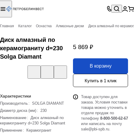
Главная
Каталог
Оснастка
Алмазные диски
Диск алмазный по керамог
Диск алмазный по
5 869 ₽
керамограниту d=230
Solga Diamant
В корзину
Купить в 1 клик
Характеристики
Товар доступен для
заказа. Условия поставки
Производитель
:
SOLGA DIAMANT
товара можно уточнить в
Диаметр диска (мм)
:
230
отделе продаж по
Наименование
:
Диск алмазный по
телефону
8-800-500-62-67
керамограниту d=230 Solga Diamant
или написать на почту
sale@pbi-spb.ru
.
Применение
:
Керамогранит