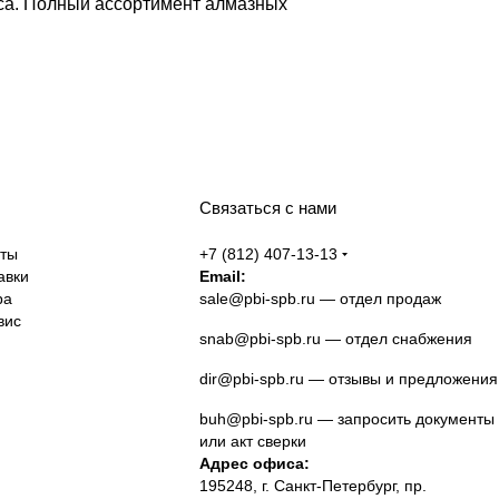
рса. Полный ассортимент алмазных
Связаться с нами
аты
+7 (812) 407-13-13
авки
Email:
ра
sale@pbi-spb.ru
— отдел продаж
вис
snab@pbi-spb.ru
— отдел снабжения
dir@pbi-spb.ru
— отзывы и предложения
buh@pbi-spb.ru
— запросить документы
или акт сверки
Адрес офиса:
195248, г. Санкт-Петербург, пр.