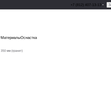
+7 (812) 407-13-13
З
т
Материалы
Оснастка
 350 мм (гранит)