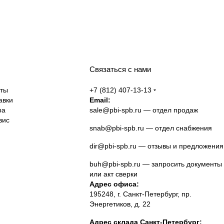
Связаться с нами
аты
+7 (812) 407-13-13
авки
Email:
ра
sale@pbi-spb.ru
— отдел продаж
вис
snab@pbi-spb.ru
— отдел снабжения
dir@pbi-spb.ru
— отзывы и предложения
buh@pbi-spb.ru
— запросить документы
или акт сверки
Адрес офиса:
195248, г. Санкт-Петербург, пр.
Энергетиков, д. 22
Адрес склада Санкт-Петербург: