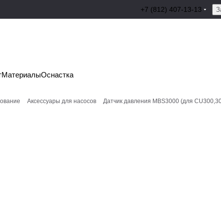
+7 (812) 407-13-13
З
т
Материалы
Оснастка
дование
Аксессуары для насосов
Датчик давления MBS3000 (для CU300,301