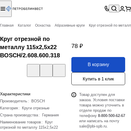
Главная
Каталог
Оснастка
Абразивные круги
Круг отрезной по металл
Круг отрезной по
78 ₽
металлу 115х2,5х22
BOSCH/2.608.600.318
В корзину
Купить в 1 клик
Характеристики
Товар доступен для
заказа. Условия поставки
Производитель
:
BOSCH
товара можно уточнить в
Категория
:
Круги отрезные
отделе продаж по
Страна производства
:
Германия
телефону
8-800-500-62-67
или написать на почту
Наименование товаров
:
Круг
sale@pbi-spb.ru
.
отрезной по металлу 115х2,5х22